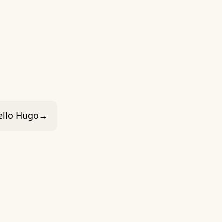
ello Hugo
→