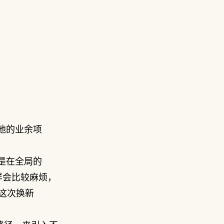
他的业余项
。
是在全局的
样会比较麻烦，
g。这次换新