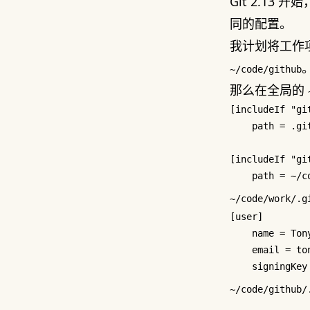
Git 2.13 
同的配置。
我计划将工作
~/code/github
那么在全局的
[
includeIf 
"gi
    path = .git
[
includeIf 
"gi
~/code/work/.g
[user]
name
 = 
Ton
email
 = 
to
signingKey
~/code/github/