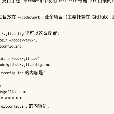
开始，支持了在
中使用
根据
目录的
.gitconfig
includeIf
.git
项目放在
，业余项目（主要托管在 GitHub）
~/code/work
。
里可以这么配置：
~/.gitconfig
tdir:~/code/work/"
]

config.inc

tdir:~/code/github/"
]

的内容是：
itconfig.inc
y
ny@office.com
 = 
A1B1C1D1
的内容是：
.gitconfig.inc