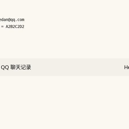
edan@qq.com
 = 
A2B2C2D2
c QQ 聊天记录
H