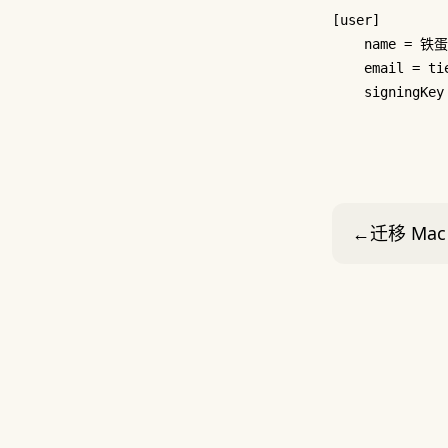
[user]
name
 = 
铁蛋
email
 = 
ti
signingKey
←
迁移 Ma